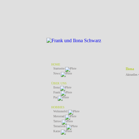
HOME
Ilona
Startseite
News
Aktuelles 
ÜBER UNS
Ilona
Frank
Pia
HOBBIES
Wohnmobil
Motorrad
Tattoo
Terraristik
Katze